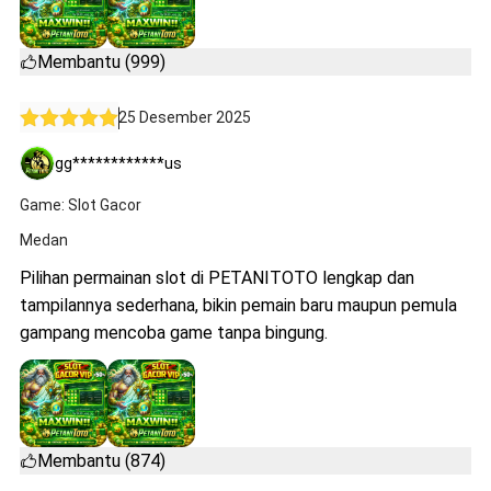
Membantu (999)
25 Desember 2025
gg************us
Game: Slot Gacor
Medan
Pilihan permainan slot di PETANITOTO lengkap dan
tampilannya sederhana, bikin pemain baru maupun pemula
gampang mencoba game tanpa bingung.
Membantu (874)