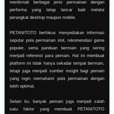
menikmati berbagai jenis permainan dengan
performa yang tetap lancar baik melalui
perangkat desktop maupun mobile.
PETANITOTO berfokus menyediakan informasi
seputar pola permainan slot, rekomendasi game
populer, serta panduan bermain yang sering
menjadi referensi para pemain. Hal ini membuat
platform ini tidak hanya sekadar tempat bermain,
tetapi juga menjadi sumber insight bagi pemain
yang ingin memahami pola permainan dengan
lebih optimal.
Selain itu, banyak pemain juga menjadi salah
satu faktor yang membuat PETANITOTO