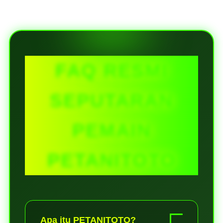
FAQ RESMI
SEPUTARAN
PEMAIN
PETANITOTO
Apa itu PETANITOTO?