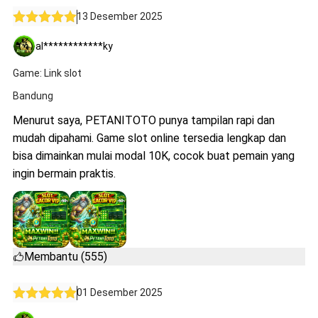
13 Desember 2025
al************ky
Game: Link slot
Bandung
Menurut saya, PETANITOTO punya tampilan rapi dan
mudah dipahami. Game slot online tersedia lengkap dan
bisa dimainkan mulai modal 10K, cocok buat pemain yang
ingin bermain praktis.
Membantu (555)
01 Desember 2025